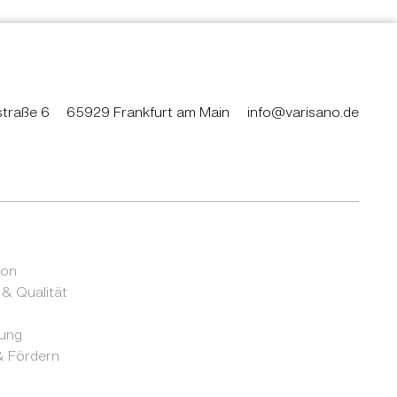
traße 6
65929 Frankfurt am Main
info@varisano.de
ion
 & Qualität
rung
 Fördern