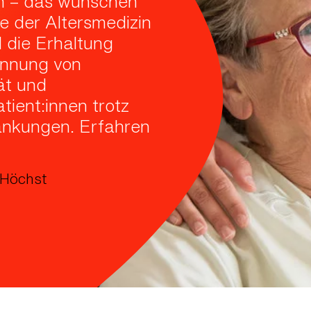
n – das wünschen
le der Altersmedizin
d die Erhaltung
innung von
ät und
tient:innen trotz
ankungen. Erfahren
 Höchst