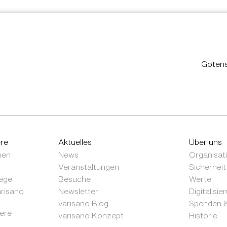
Gotens
ere
Aktuelles
Über uns
nen
News
Organisat
Veranstaltungen
Sicherheit
ege
Besuche
Werte
arisano
Newsletter
Digitalisie
varisano Blog
Spenden &
sere
varisano Konzept
Historie