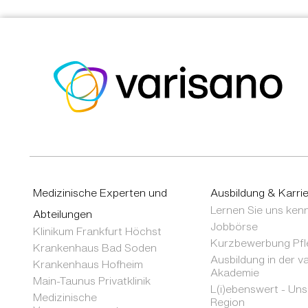
Medizinische Experten und
Ausbildung & Karri
Lernen Sie uns ken
Abteilungen
Jobbörse
Klinikum Frankfurt Höchst
Kurzbewerbung Pfl
Krankenhaus Bad Soden
Ausbildung in der v
Krankenhaus Hofheim
Akademie
Main-Taunus Privatklinik
L(i)ebenswert - Un
Medizinische
Region