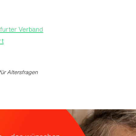
kfurter Verband
rt
ür Altersfragen