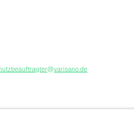
hutzbeauftragter
@
varisano.de