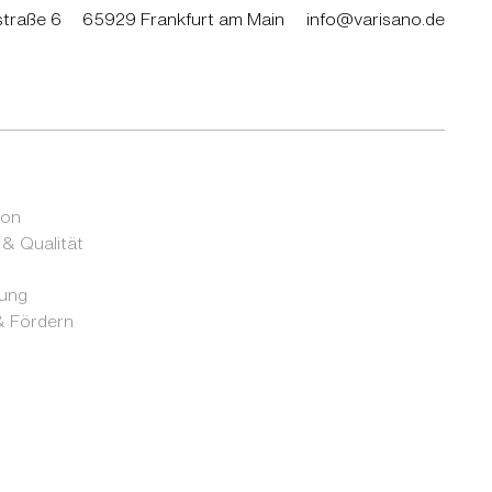
traße 6
65929 Frankfurt am Main
info@varisano.de
ion
 & Qualität
rung
 Fördern