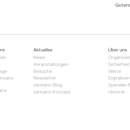
Gotens
ere
Aktuelles
Über uns
nen
News
Organisat
Veranstaltungen
Sicherheit
ege
Besuche
Werte
arisano
Newsletter
Digitalisie
varisano Blog
Spenden &
sere
varisano Konzept
Historie
e