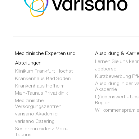
Medizinische Experten und
Ausbildung & Karri
Lernen Sie uns ken
Abteilungen
Jobbörse
Klinikum Frankfurt Höchst
Kurzbewerbung Pfl
Krankenhaus Bad Soden
Ausbildung in der v
Krankenhaus Hofheim
Akademie
Main-Taunus Privatklinik
L(i)ebenswert - Un
Medizinische
Region
Versorgungszentren
Willkommensprämi
varisano Akademie
varisano Catering
Seniorenresidenz Main-
Taunus