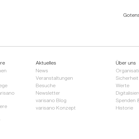
Gotens
ere
Aktuelles
Über uns
nen
News
Organisat
Veranstaltungen
Sicherheit
ege
Besuche
Werte
arisano
Newsletter
Digitalisie
varisano Blog
Spenden &
sere
varisano Konzept
Historie
e