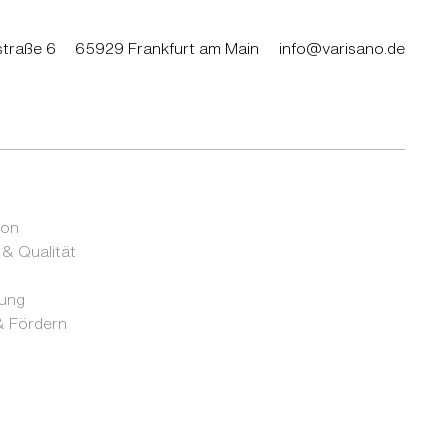
traße 6
65929 Frankfurt am Main
info@varisano.de
ion
 & Qualität
rung
 Fördern