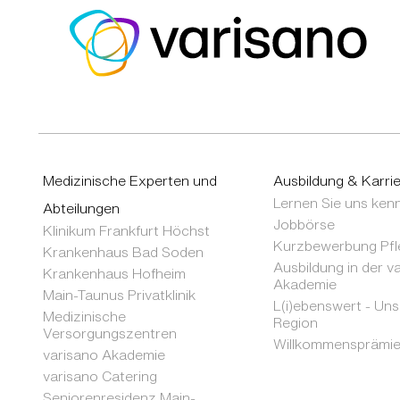
Medizinische Experten und
Ausbildung & Karri
Lernen Sie uns ken
Abteilungen
Jobbörse
Klinikum Frankfurt Höchst
Kurzbewerbung Pfl
Krankenhaus Bad Soden
Ausbildung in der v
Krankenhaus Hofheim
Akademie
Main-Taunus Privatklinik
L(i)ebenswert - Un
Medizinische
Region
Versorgungszentren
Willkommensprämi
varisano Akademie
varisano Catering
Seniorenresidenz Main-