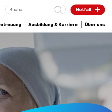
Suche
t
Notfall
Betreuung
Ausbildung & Karriere
Über uns
ken & Zentren
Klinik für Innere Medizin 3