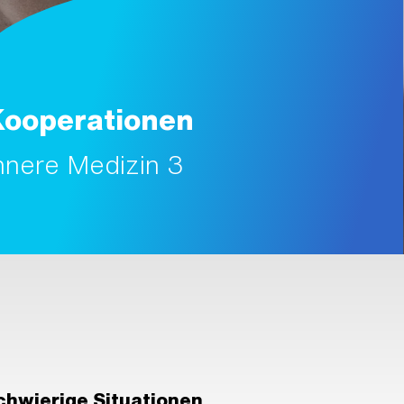
Kooperationen
nnere Medizin 3
chwierige Situationen