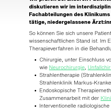
diskutieren wir im interdiszip
Fachabteilungen des Klinikums 
tätige, niedergelassene Ärzt:i
So können Sie sich unsere Patien
wissenschaftlichen Stand ist. Im 
Therapieverfahren in die Behandl
Chirurgie, unter Einschluss v
wie
Neurochirurgie
,
Unfallchir
Strahlentherapie (Strahlenkli
Strahlenklinik Markus-Krank
Endoskopische Therapiemethod
Zusammenarbeit mit der
Klin
Interventionelle radiologisch