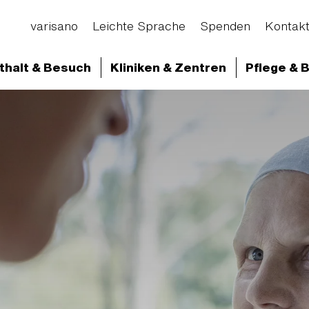
varisano
Leichte Sprache
Spenden
Kontak
thalt & Besuch
Kliniken & Zentren
Pflege & 
d Abteilungen
Klinikum Frankfurt Höchst
Klini
ionen