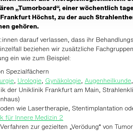
linären „Tumorboard“, einer wöchentlich ta
Frankfurt Höchst, zu der auch Strahlenth
nnen gehören.
t:innen darauf verlassen, dass ihr Behandlun
Einzelfall beziehen wir zusätzliche Fachgruppe
ung ein wie zum Beispiel:
on Spezialfächern
urgie
,
Urologie
,
Gynäkologie
,
Augenheilkunde
nik der Uniklinik Frankfurt am Main, Strahlen
enhaus)
en wie Lasertherapie, Stentimplantation ode
ik für Innere Medizin 2
e Verfahren zur gezielten „Verödung“ von Tumo