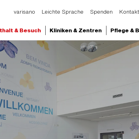
varisano
Leichte Sprache
Spenden
Kontak
thalt & Besuch
Kliniken & Zentren
Pflege & 
d Abteilungen
Klinikum Frankfurt Höchst
Aufen