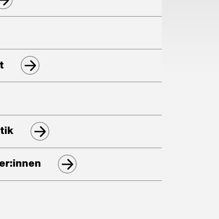
t
tik
er:innen