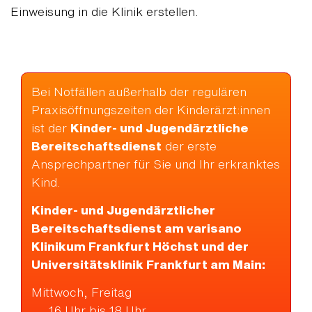
Einweisung in die Klinik erstellen.
Bei Notfällen außerhalb der regulären
Praxisöffnungszeiten der Kinderärzt:innen
ist der
Kinder- und Jugendärztliche
Bereitschaftsdienst
der erste
Ansprechpartner für Sie und Ihr erkranktes
Kind.
Kinder- und Jugendärztlicher
Bereitschaftsdienst am varisano
Klinikum Frankfurt Höchst und der
Universitätsklinik Frankfurt am Main:
Mittwoch, Freitag
16 Uhr bis 18 Uhr