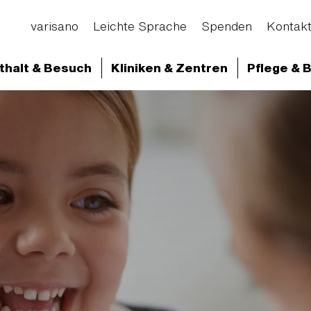
varisano
Leichte Sprache
Spenden
Kontak
thalt & Besuch
Kliniken & Zentren
Pflege & 
d Abteilungen
Klinikum Frankfurt Höchst
Klini
n