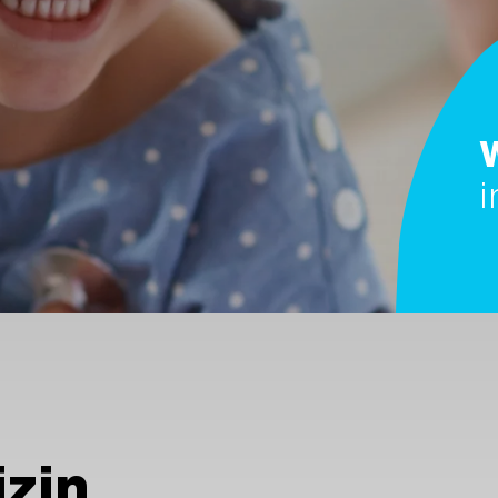
i
zin