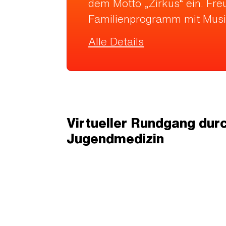
dem Motto „Zirkus“ ein. Fre
Familienprogramm mit Musi
Alle Details
Virtueller Rundgang durch
Jugendmedizin