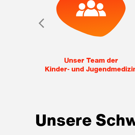
t
Unser Team der
Kinder- und Jugendmedizi
Unsere Sch