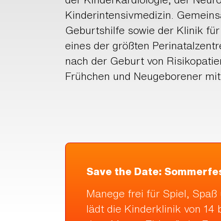
Kinderintensivmedizin. Gemeinsa
Geburtshilfe sowie der Klinik für
eines der größten Perinatalzentr
nach der Geburt von Risikopatien
Frühchen und Neugeborener mit
Save the Date: Sommerfes
Manege frei für Spiel, Spa
lädt die Kinderklinik von 1