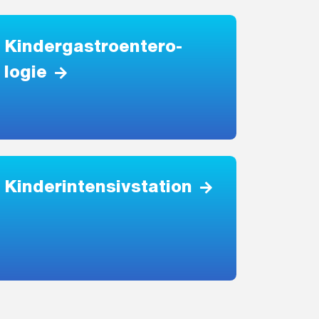
Kinder­gastro­en­te­ro­
logie
Kinderintensivstation