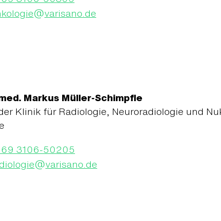
@
kologie
varisano.de
. med. Markus Müller-Schimpfle
der Klinik für Radiologie, Neuroradiologie und 
e
069 3106-50205
@
diologie
varisano.de