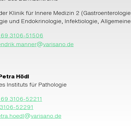
der Klinik für Innere Medizin 2 (Gastroenterologi
gie und Endokrinologie, Infektiologie, Allgemeine
069 3106-51506
@
endrik.manner
varisano.de
 Petra Hödl
es Instituts für Pathologie
069 3106-52211
 3106-52291
@
tra.hoedl
varisano.de