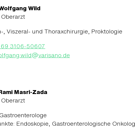
 Wolfgang Wild
 Oberarzt
-, Viszeral- und Thoraxchirurgie, Proktologie
069 3106-50607
@
lfgang.wild
varisano.de
 Rami Masri-Zada
 Oberarzt
, Gastroenterologe
nkte: Endoskopie, Gastroenterologische Onkolog