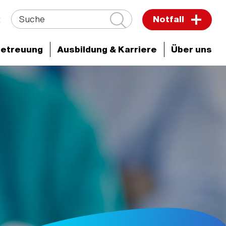
Suche
t
Notfall
Betreuung
Ausbildung & Karriere
Über uns
ken & Zentren
Darmzentrum
Team