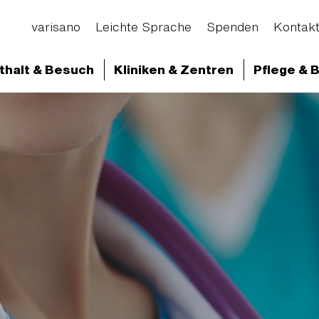
varisano
Leichte Sprache
Spenden
Kontak
thalt & Besuch
Kliniken & Zentren
Pflege & 
d Abteilungen
Klinikum Frankfurt Höchst
Klini