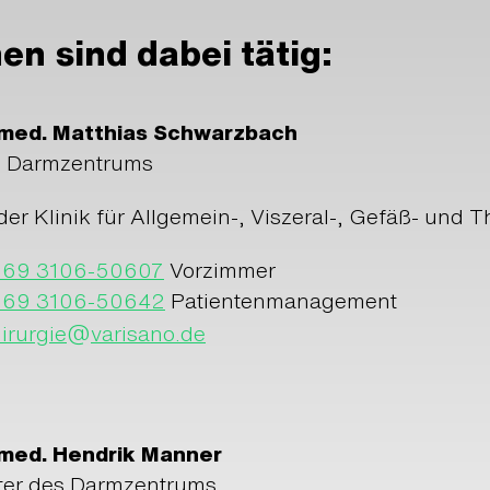
en sind dabei tätig:
. med. Matthias Schwarzbach
es Darmzentrums
der Klinik für Allgemein-, Viszeral-, Gefäß- und T
069 3106-50607
Vorzimmer
069 3106-50642
Patientenmanagement
@
irurgie
varisano.de
. med. Hendrik Manner
eiter des Darmzentrums