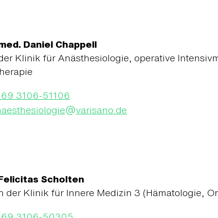
 med. Daniel Chappell
der Klinik für Anästhesiologie, operative Intensiv
herapie
069 3106-51106
@
aesthesiologie
varisano.de
Felicitas Scholten
n der Klinik für Innere Medizin 3 (Hämatologie, On
069 3106-50305