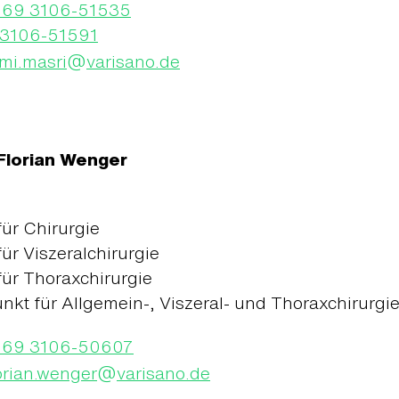
069 3106-51535
3106-51591
@
mi.masri
varisano.de
 Florian Wenger
für Chirurgie
für Viszeralchirurgie
für Thoraxchirurgie
kt für Allgemein-, Viszeral- und Thoraxchirurgi
069 3106-50607
@
orian.wenger
varisano.de