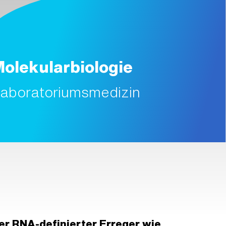
olekularbiologie
aboratoriumsmedizin
er RNA-definierter Erreger wie