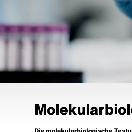
Molekularbiol
Die molekularbiologische Testu