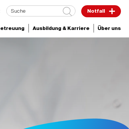
Suche
t
Notfall
Betreuung
Ausbildung & Karriere
Über uns
ken & Zentren
Unsere Schwerpunkte
Molekularbiologie