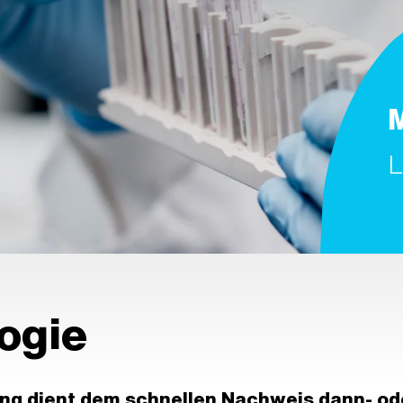
M
L
ogie
ng dient dem schnellen Nachweis dann- od