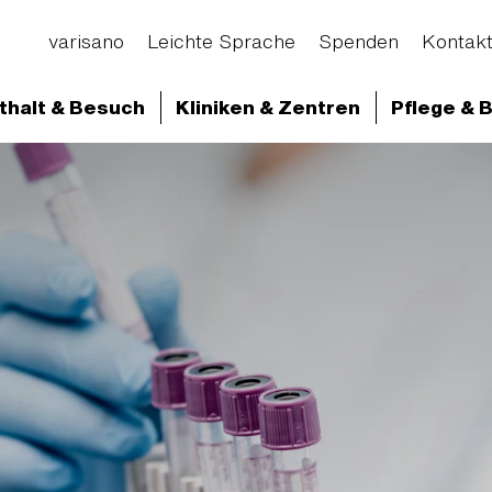
varisano
Leichte Sprache
Spenden
Kontak
thalt & Besuch
Kliniken & Zentren
Pflege & 
d Abteilungen
Klinikum Frankfurt Höchst
Klini
linische Chemie, Mikrobiologie, Transfusionsserologie