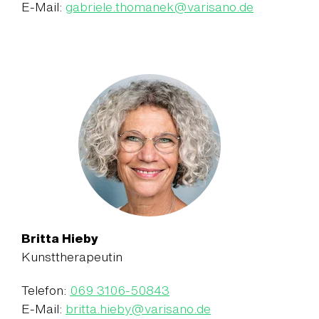
E-Mail:
gabriele.thomanek
@
varisano.de
Britta Hieby
Kunsttherapeutin
Telefon:
069 3106-50843
E-Mail:
britta.hieby
@
varisano.de