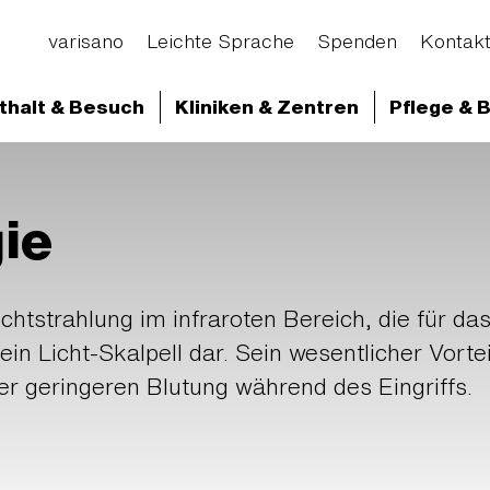
varisano
Leichte Sprache
Spenden
Kontak
thalt & Besuch
Kliniken & Zentren
Pflege & 
d Abteilungen
Klinikum Frankfurt Höchst
Klini
kunde
Laser-Chirurgie
ie
ichtstrahlung im infraroten Bereich, die für d
 ein Licht-Skalpell dar. Sein wesentlicher Vorte
der geringeren Blutung während des Eingriffs.