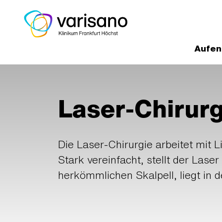
Aufen
Home
Medizinische Experten un
Klinik für Hals-, Nasen-, Ohrenheil
Laser-Chirurg
Die Laser-Chirurgie arbeitet mit L
Stark vereinfacht, stellt der Laser
herkömmlichen Skalpell, liegt in 