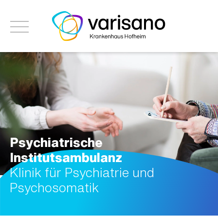
Psychiatrische
Institutsambulanz
Klinik für Psychiatrie und
Psychosomatik