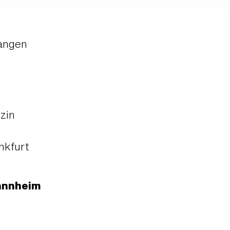
langen
zin
nkfurt
annheim