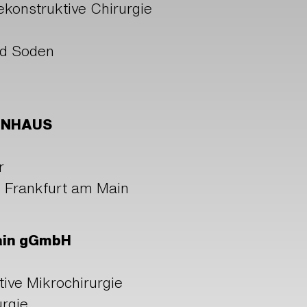
ekonstruktive Chirurgie
ad Soden
ENHAUS
r
1 Frankfurt am Main
Main gGmbH
ive Mikrochirurgie
rgie