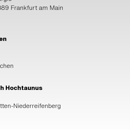
389 Frankfurt am Main
hen
nchen
ah Hochtaunus
tten-Niederreifenberg