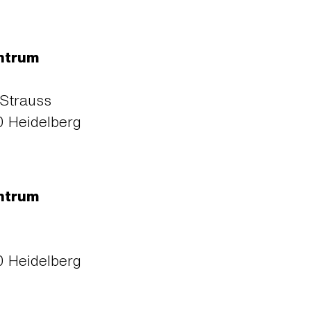
ntrum
-Strauss
 Heidelberg
ntrum
 Heidelberg