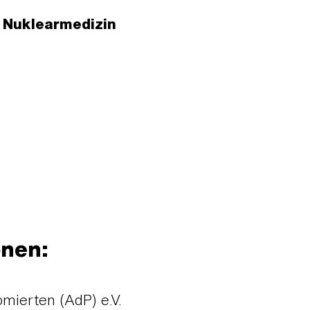
 Nuklearmedizin
onen:
mierten (AdP) e.V.