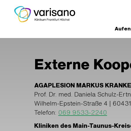
Aufen
Home
Medizinische Experten un
Externe Kooperationspartner
Externe Koop
AGAPLESION MARKUS KRANK
Prof. Dr. med. Daniela Schulz-Ert
Wilhelm-Epstein-Straße 4 | 6043
Telefon:
069 9533-2240
Kliniken des Main-Taunus-Krei