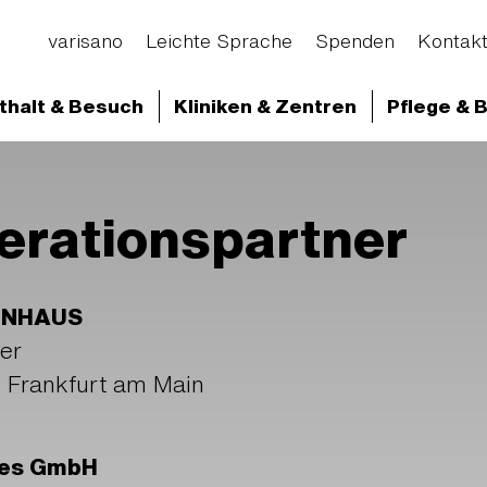
varisano
Leichte Sprache
Spenden
Kontak
thalt & Besuch
Kliniken & Zentren
Pflege & 
d Abteilungen
Klinikum Frankfurt Höchst
Klini
erationspartner
ENHAUS
ner
1 Frankfurt am Main
ses GmbH