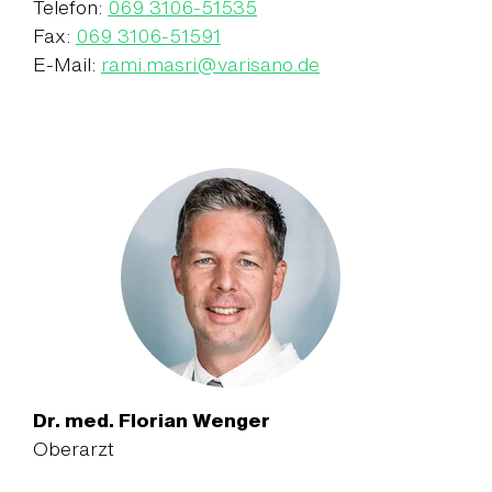
Telefon:
069 3106-51535
Fax:
069 3106-51591
E-Mail:
rami.masri
@
varisano.de
Dr. med. Florian Wenger
Oberarzt