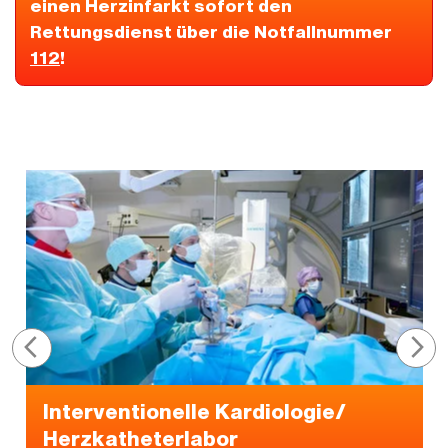
einen Herzinfarkt sofort den
Rettungsdienst über die Notfallnummer
112
!
Interventionelle Kardiologie/
Herzkatheterlabor