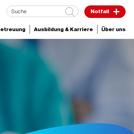
Suche
t
Notfall
Betreuung
Ausbildung & Karriere
Über uns
ken & Zentren
Wirbelsäulenzentrum
Team