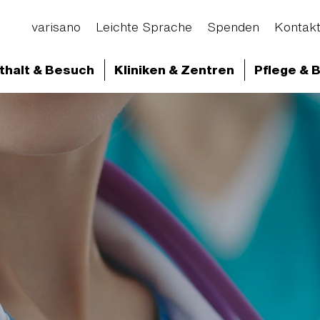
varisano
Leichte Sprache
Spenden
Kontak
thalt & Besuch
Kliniken & Zentren
Pflege & 
d Abteilungen
Klinikum Frankfurt Höchst
Klini