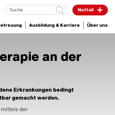
Suche
t
Notfall
Betreuung
Ausbildung & Karriere
Über uns
ken & Zentren
diologie
Interventionelle Radiologie
rapie an der
edene Erkrankungen bedingt
htbar gemacht werden.
mittels der