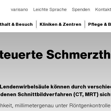
varisano
Leichte Sprache
Spenden
Kontak
thalt & Besuch
Kliniken & Zentren
Pflege & 
d Abteilungen
Klinikum Frankfurt Höchst
Klini
ie und Nuklearmedizin
Unsere Schwerpunkte
Ra
euerte Schmerzthe
e an der Wirbelsäule
 Lendenwirbelsäule können durch verschi
edenen Schnittbildverfahren (CT, MRT) sic
hkeit, millimetergenau unter Röntgenkontrolle 