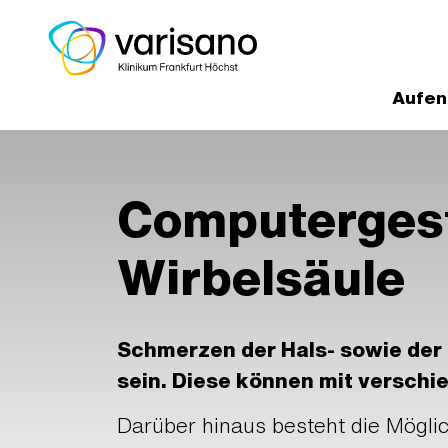
Aufen
Home
Medizinische Experten un
Klinik für Radiologie, Neuroradiolog
Computergest
Computergesteuerte Schmerztherapi
Wirbelsäule
Schmerzen der Hals- sowie der
sein. Diese können mit verschi
Darüber hinaus besteht die Möglic