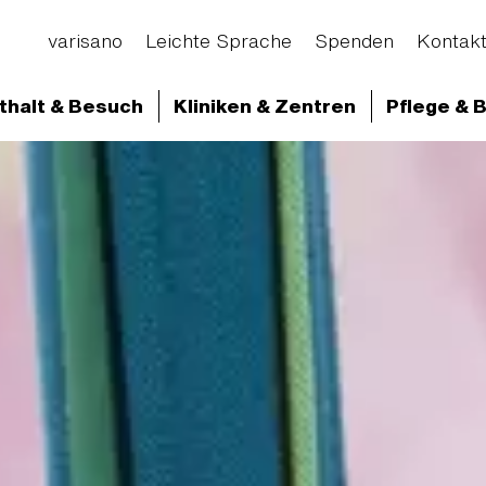
varisano
Leichte Sprache
Spenden
Kontak
thalt & Besuch
Kliniken & Zentren
Pflege & 
d Abteilungen
Klinikum Frankfurt Höchst
Ausbi