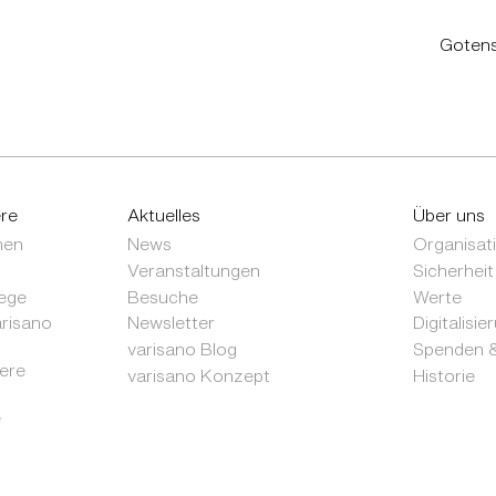
Gotens
ere
Aktuelles
Über uns
nen
News
Organisat
Veranstaltungen
Sicherheit
ege
Besuche
Werte
arisano
Newsletter
Digitalisie
varisano Blog
Spenden &
sere
varisano Konzept
Historie
e