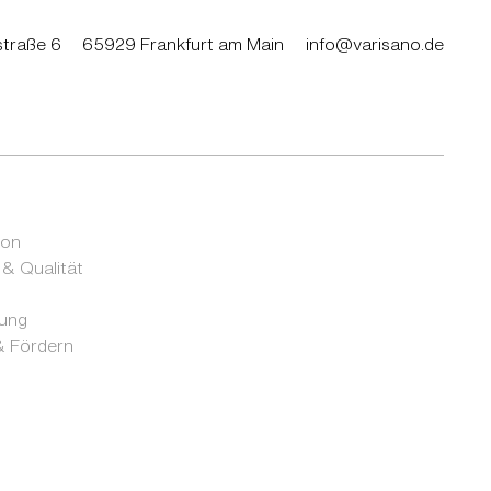
traße 6
65929 Frankfurt am Main
info@varisano.de
ion
 & Qualität
rung
 Fördern