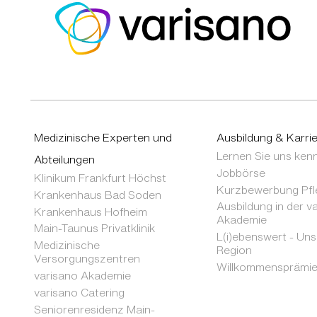
Medizinische Experten und
Ausbildung & Karri
Lernen Sie uns ken
Abteilungen
Jobbörse
Klinikum Frankfurt Höchst
Kurzbewerbung Pfl
Krankenhaus Bad Soden
Ausbildung in der v
Krankenhaus Hofheim
Akademie
Main-Taunus Privatklinik
L(i)ebenswert - Un
Medizinische
Region
Versorgungszentren
Willkommensprämi
varisano Akademie
varisano Catering
Seniorenresidenz Main-