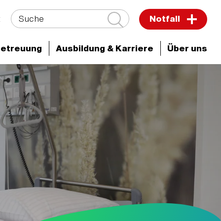
Suche
t
Notfall
Betreuung
Ausbildung & Karriere
Über uns
t & Besuch
Für Patient:innen
Wahlleistungen