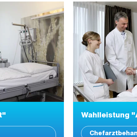
t"
Wahlleistung "
Chefarztbeha