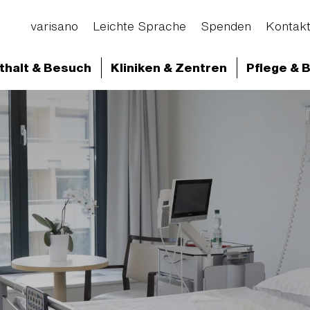
varisano
Leichte Sprache
Spenden
Kontak
thalt & Besuch
Kliniken & Zentren
Pflege & 
d Abteilungen
Krankenhaus Hofheim
Aufenthal