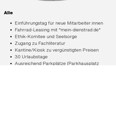
Alle
Einführungstag für neue Mitarbeiter:innen
Fahrrad-Leasing mit "mein-dienstrad.de"
Ethik-Komitee und Seelsorge
Zugang zu Fachliteratur
Kantine/Kiosk zu vergünstigten Preisen
30 Urlaubstage
Ausreichend Parkplätze (Parkhausplatz
gegen Gebühr) / Anbindung an den
Öffentlichen Nahverkehr
Krankenhaus im Grünen
Teilzeitjobs (auch in Pflege, Funktionsdienst
und Ärzteschaft)
Büro-Berufe