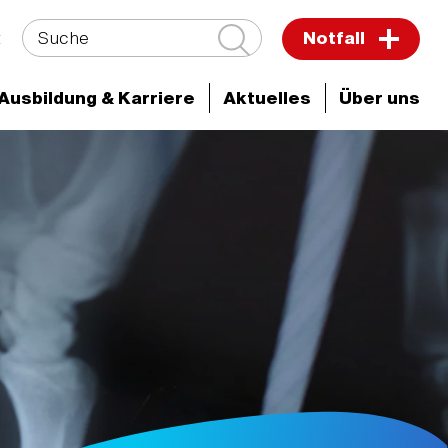
Suche
t
Notfall
Ausbildung & Karriere
Aktuelles
Über uns
MVZ im Main-Taunus-Kreis
Kontakt