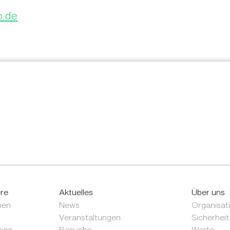
o.de
ere
Aktuelles
Über uns
nen
News
Organisat
Veranstaltungen
Sicherheit
ege
Besuche
Werte