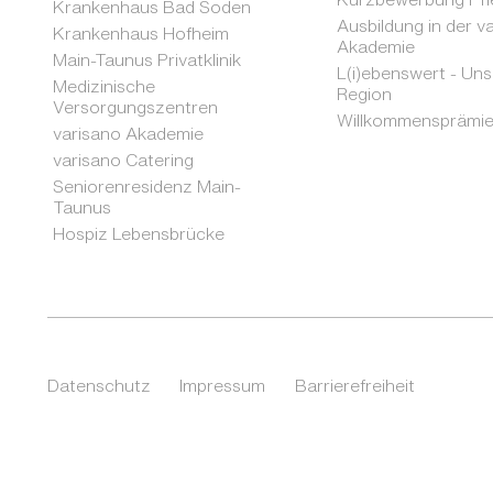
Krankenhaus Bad Soden
Ausbildung in der v
Krankenhaus Hofheim
Akademie
Main-Taunus Privatklinik
L(i)ebenswert - Un
Medizinische
Region
Versorgungszentren
Willkommensprämi
varisano Akademie
varisano Catering
Seniorenresidenz Main-
Taunus
Hospiz Lebensbrücke
Datenschutz
Impressum
Barrierefreiheit