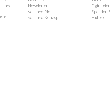
arisano
Newsletter
Digitalisie
varisano Blog
Spenden &
sere
varisano Konzept
Historie
e