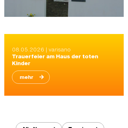
08.05.2026 | varisano
Trauerfeier am Haus der toten
Kinder
mehr