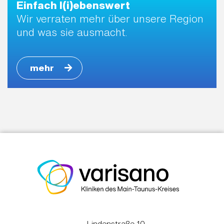
Einfach l(i)ebenswert
Wir verraten mehr über unsere Region
und was sie ausmacht.
mehr
Lindenstraße 10