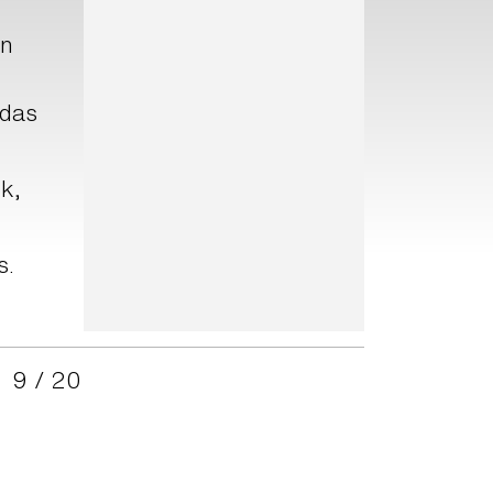
en
 das
k,
s.
9 / 20