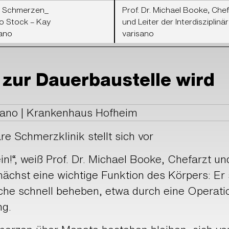
d. Schmerzen_
Prof. Dr. Michael Booke, Ch
o Stock – Kay
und Leiter der Interdisziplinä
sano
varisano
zur Dauerbaustelle wird
sano | Krankenhaus Hofheim
re Schmerzklinik stellt sich vor
n!“, weiß Prof. Dr. Michael Booke, Chefarzt und
ächst eine wichtige Funktion des Körpers: Er s
ache schnell beheben, etwa durch eine Operat
ng.