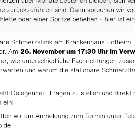
merzen über Monate bestehen bleiben, sich ve
ache zurückzuführen sind. Dann sprechen wir 
ablette oder einer Spritze beheben – hier ist ein
inäre Schmerzklinik am Krankenhaus Hofheim. I
vor. Am
26. November um 17:30 Uhr im Ver
 er, wie unterschiedliche Fachrichtungen zu
 erwarten und warum die stationäre Schmerzt
eht Gelegenheit, Fragen zu stellen und direk
 ein!
itten wir um Anmeldung zum Termin unter Tel
o.de