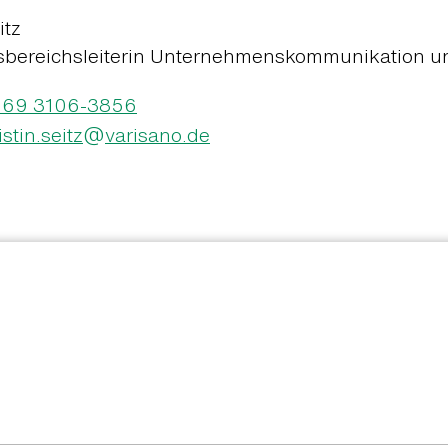
itz
sbereichsleiterin Unternehmenskommunikation u
069 3106-3856
@
istin.seitz
varisano.de